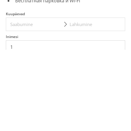
Бесплатная парковка и Wi-Fi
Kuupäevad
Inimesi
Lisateenused
Вай-фай
Душ и туалет
Кондиционер
Парковка
Телевизор
BRONEERI KOHE